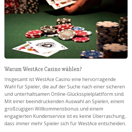
Warum WestAce Casino wählen?
Insgesamt ist WestAce Casino eine hervorragende
Wahl für Spieler, die auf der Suche nach einer sicheren
und unterhaltsamen Online-Glücksspielplattform sind.
Mit einer beeindruckenden Auswahl an Spielen, einem
großzügigen Willkommensbonus und einem
engagierten Kundenservice ist es keine Überraschung,
dass immer mehr Spieler sich für WestAce entscheiden.