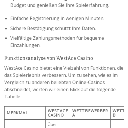
Budget und genießen Sie Ihre Spielerfahrung.
Einfache Registrierung in wenigen Minuten.
Sichere Bestätigung schützt Ihre Daten.
Vielfältige Zahlungsmethoden für bequeme
Einzahlungen.
Funktionsanalyse von WestAce Casino
WestAce Casino bietet eine Vielzahl von Funktionen, die
das Spielerlebnis verbessern. Um zu sehen, wie es im
Vergleich zu anderen beliebten Online-Casinos
abschneidet, werfen wir einen Blick auf die folgende
Tabelle:
WESTACE
WETTBEWERBER
WETTB
MERKMAL
CASINO
A
B
Über