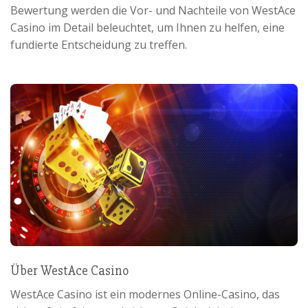
Bewertung werden die Vor- und Nachteile von WestAce
Casino im Detail beleuchtet, um Ihnen zu helfen, eine
fundierte Entscheidung zu treffen.
Über WestAce Casino
WestAce Casino ist ein modernes Online-Casino, das