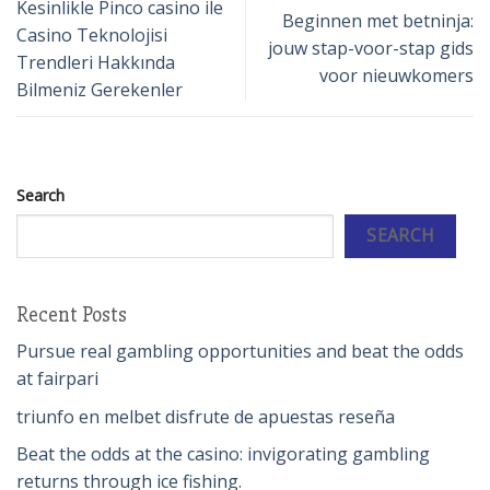
Kesinlikle Pinco casino ile
Beginnen met betninja:
Casino Teknolojisi
jouw stap-voor-stap gids
Trendleri Hakkında
voor nieuwkomers
Bilmeniz Gerekenler
Search
SEARCH
Recent Posts
Pursue real gambling opportunities and beat the odds
at fairpari
triunfo en melbet disfrute de apuestas reseña
Beat the odds at the casino: invigorating gambling
returns through ice fishing.