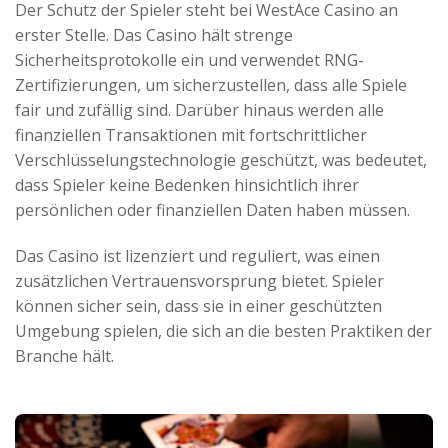
Der Schutz der Spieler steht bei WestAce Casino an
erster Stelle. Das Casino hält strenge
Sicherheitsprotokolle ein und verwendet RNG-
Zertifizierungen, um sicherzustellen, dass alle Spiele
fair und zufällig sind. Darüber hinaus werden alle
finanziellen Transaktionen mit fortschrittlicher
Verschlüsselungstechnologie geschützt, was bedeutet,
dass Spieler keine Bedenken hinsichtlich ihrer
persönlichen oder finanziellen Daten haben müssen.
Das Casino ist lizenziert und reguliert, was einen
zusätzlichen Vertrauensvorsprung bietet. Spieler
können sicher sein, dass sie in einer geschützten
Umgebung spielen, die sich an die besten Praktiken der
Branche hält.