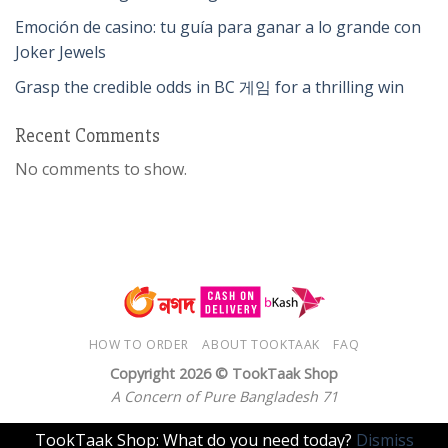
Emoción de casino: tu guía para ganar a lo grande con
Joker Jewels
Grasp the credible odds in BC 게임 for a thrilling win
Recent Comments
No comments to show.
HOW TO ORDER
ABOUT TOOKTAAK
FAQ
Copyright 2026 © TookTaak Shop
A Concern of Pure Bangladesh 71
TookTaak Shop: What do you need today?
Dismiss