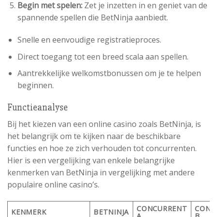
Begin met spelen:
Zet je inzetten in en geniet van de
spannende spellen die BetNinja aanbiedt.
Snelle en eenvoudige registratieproces.
Direct toegang tot een breed scala aan spellen.
Aantrekkelijke welkomstbonussen om je te helpen
beginnen.
Functieanalyse
Bij het kiezen van een online casino zoals BetNinja, is
het belangrijk om te kijken naar de beschikbare
functies en hoe ze zich verhouden tot concurrenten.
Hier is een vergelijking van enkele belangrijke
kenmerken van BetNinja in vergelijking met andere
populaire online casino’s.
CONCURRENT
CONC
KENMERK
BETNINJA
A
B