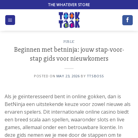
Skip
THE WHATEVER STORE
to
content
PUBLIC
Beginnen met betninja: jouw stap-voor-
stap gids voor nieuwkomers
POSTED ON
MAY 23, 2026
BY
TTSBOSS
Als je geïnteresseerd bent in online gokken, dan is
BetNinja een uitstekende keuze voor zowel nieuwe als
ervaren spelers. Dit internationale online casino biedt
een breed scala aan spellen, waaronder slots en live
games, allemaal onder een betrouwbare licentie. In
deze gids nemen we je mee door de stappen om te