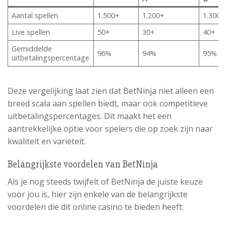
Aantal spellen
1.500+
1.200+
1.300+
Live spellen
50+
30+
40+
Gemiddelde
96%
94%
95%
uitbetalingspercentage
Deze vergelijking laat zien dat BetNinja niet alleen een
breed scala aan spellen biedt, maar ook competitieve
uitbetalingspercentages. Dit maakt het een
aantrekkelijke optie voor spelers die op zoek zijn naar
kwaliteit en variëteit.
Belangrijkste voordelen van BetNinja
Als je nog steeds twijfelt of BetNinja de juiste keuze
voor jou is, hier zijn enkele van de belangrijkste
voordelen die dit online casino te bieden heeft: