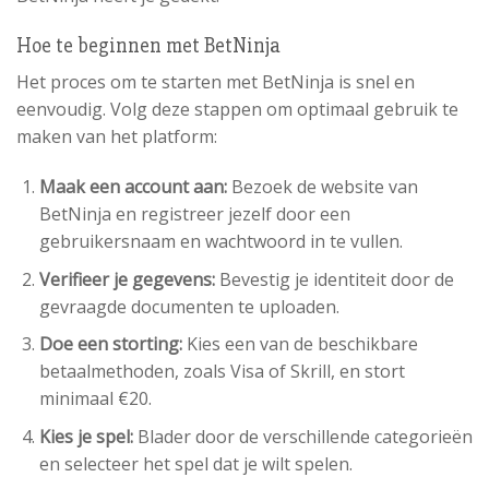
Hoe te beginnen met BetNinja
Het proces om te starten met BetNinja is snel en
eenvoudig. Volg deze stappen om optimaal gebruik te
maken van het platform:
Maak een account aan:
Bezoek de website van
BetNinja en registreer jezelf door een
gebruikersnaam en wachtwoord in te vullen.
Verifieer je gegevens:
Bevestig je identiteit door de
gevraagde documenten te uploaden.
Doe een storting:
Kies een van de beschikbare
betaalmethoden, zoals Visa of Skrill, en stort
minimaal €20.
Kies je spel:
Blader door de verschillende categorieën
en selecteer het spel dat je wilt spelen.