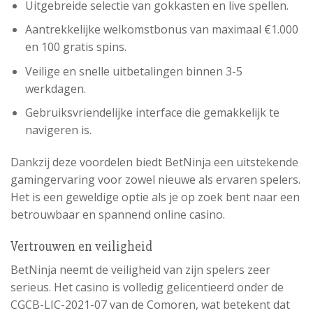
Uitgebreide selectie van gokkasten en live spellen.
Aantrekkelijke welkomstbonus van maximaal €1.000
en 100 gratis spins.
Veilige en snelle uitbetalingen binnen 3-5
werkdagen.
Gebruiksvriendelijke interface die gemakkelijk te
navigeren is.
Dankzij deze voordelen biedt BetNinja een uitstekende
gamingervaring voor zowel nieuwe als ervaren spelers.
Het is een geweldige optie als je op zoek bent naar een
betrouwbaar en spannend online casino.
Vertrouwen en veiligheid
BetNinja neemt de veiligheid van zijn spelers zeer
serieus. Het casino is volledig gelicentieerd onder de
CGCB-LIC-2021-07 van de Comoren, wat betekent dat