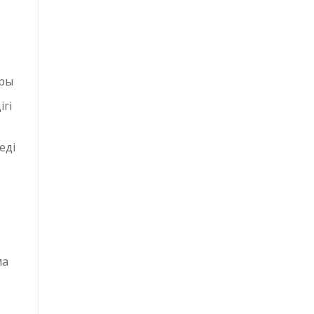
ары
ігі
еді
ма