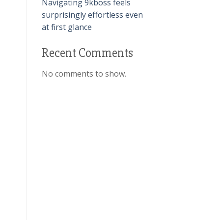
Navigating 9kboss feels
surprisingly effortless even
at first glance
Recent Comments
No comments to show.