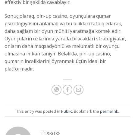
effektiv bir şəkildə cavablayır.
Sonuç olaraq, pin-up casino, oyunçulara qumar
psixologiyasını anlamaq və bu bilikləri tətbiq edərək,
daha sağlam bir oyun mühiti yaratmağa kömək edir.
Oyunçuların özlərində yarada biləcəkləri strategiyalar,
onların daha məqsədyönlü və məlumatlı bir oyunçu
olmasına imkan tanıyır. Beləliklə, pin-up casino,
qumarın incəliklərini öyrənmək üçün ideal bir
platformadır.
This entry was posted in
Public
. Bookmark the
permalink
.
TTSBOSS