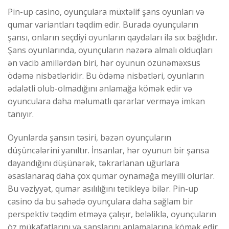
Pin-up casino, oyunçulara müxtəlif şans oyunları və
qumar variantları təqdim edir. Burada oyunçuların
şansı, onların seçdiyi oyunların qaydaları ilə sıx bağlıdır.
Şans oyunlarında, oyunçuların nəzərə almalı olduqları
ən vacib amillərdən biri, hər oyunun özünəməxsus
ödəmə nisbətləridir. Bu ödəmə nisbətləri, oyunların
ədalətli olub-olmadığını anlamağa kömək edir və
oyunculara daha məlumatlı qərarlar verməyə imkan
tanıyır.
Oyunlarda şansın təsiri, bəzən oyunçuların
düşüncələrini yanıltır. İnsanlar, hər oyunun bir şansa
dayandığını düşünərək, təkrarlanan uğurlara
əsaslanaraq daha çox qumar oynamağa meyilli olurlar.
Bu vəziyyət, qumar asılılığını tetikleyə bilər. Pin-up
casino da bu sahədə oyunçulara daha sağlam bir
perspektiv təqdim etməyə çalışır, beləliklə, oyunçuların
öz mükafatlarını və şanslarını anlamalarına kömək edir.