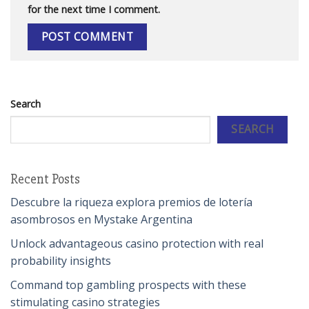
for the next time I comment.
Search
SEARCH
Recent Posts
Descubre la riqueza explora premios de lotería
asombrosos en Mystake Argentina
Unlock advantageous casino protection with real
probability insights
Command top gambling prospects with these
stimulating casino strategies