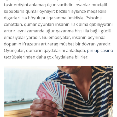
təsir etdiyini anlamaq üçün vacibdir. İnsanlar müxtəlif
səbəblərlə qumar oynayır; bəziləri əyləncə məqsədilə,
digərləri isə böyük pul qazanma ümidiylə. Psixoloji
cəhətdən, qumar oyunları insanın risk alma qabiliyyətini
artırır, eyni zamanda uğur qazanma hissi ilə bağlı güclü
emosiyalar yaradır. Bu emosiyalar, insanın beynində
dopamin ifrazatını artıraraq müsbət bir dövran yaradır.
Oyunçular, qumarın qaydalarını anladıqda,
pin up casino
təcrübələrindən daha çox faydalana bilirlər.