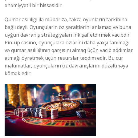
əhəmiyyətli bir hissəsidir.
Qumar asılılığı ilə mübarizə, təkcə oyunların tərkibinə
bağlı deyil. Oyunçuların öz şəraitlərini anlamaq və buna
uyğun davranış strategiyaları inkişaf etdirmək vacibdir.
Pin-up casino, oyunçulara özlərini daha yaxşı tanımağı
və qumar asılılığının qarşısını almaq üçün vacib addımlar
atmağı öyrətmək üçün resurslar təqdim edir. Bu cür
məlumatlar, oyunçuların öz davranışlarını düzəltməyə
kömək edir.