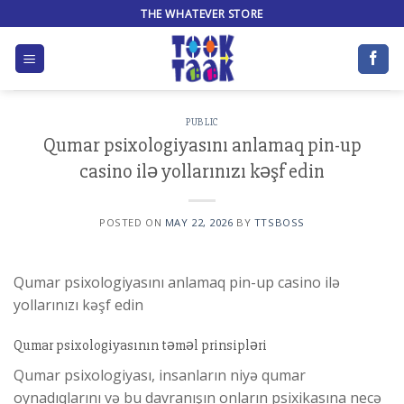
Skip
THE WHATEVER STORE
to
content
PUBLIC
Qumar psixologiyasını anlamaq pin-up
casino ilə yollarınızı kəşf edin
POSTED ON
MAY 22, 2026
BY
TTSBOSS
Qumar psixologiyasını anlamaq pin-up casino ilə
yollarınızı kəşf edin
Qumar psixologiyasının təməl prinsipləri
Qumar psixologiyası, insanların niyə qumar
oynadıqlarını və bu davranışın onların psixikasına necə