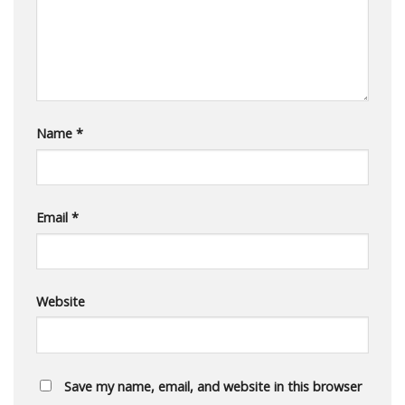
Name
*
Email
*
Website
Save my name, email, and website in this browser