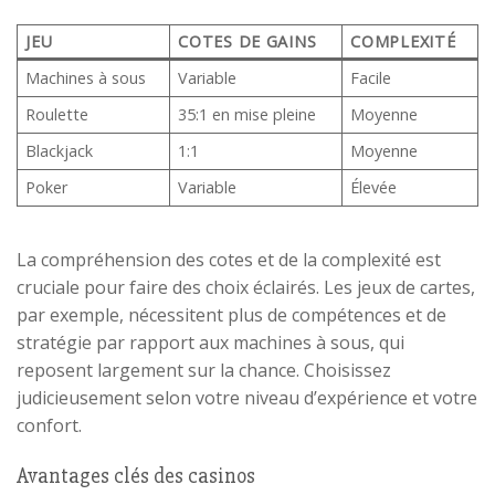
JEU
COTES DE GAINS
COMPLEXITÉ
Machines à sous
Variable
Facile
Roulette
35:1 en mise pleine
Moyenne
Blackjack
1:1
Moyenne
Poker
Variable
Élevée
La compréhension des cotes et de la complexité est
cruciale pour faire des choix éclairés. Les jeux de cartes,
par exemple, nécessitent plus de compétences et de
stratégie par rapport aux machines à sous, qui
reposent largement sur la chance. Choisissez
judicieusement selon votre niveau d’expérience et votre
confort.
Avantages clés des casinos