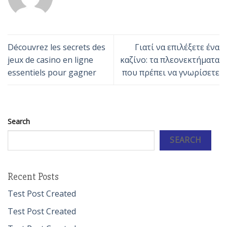
Découvrez les secrets des
Γιατί να επιλέξετε ένα
jeux de casino en ligne
καζίνο: τα πλεονεκτήματα
essentiels pour gagner
που πρέπει να γνωρίσετε
Search
SEARCH
Recent Posts
Test Post Created
Test Post Created