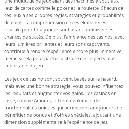
une multitude de jeux allant des machines à sous aux
jeux de cartes comme le poker et la roulette. Chacun de
ces jeux a ses propres règles, stratégies et probabilités
de gains. La compréhension de ces éléments est
cruciale pour tout joueur souhaitant optimiser ses
chances de succès. De plus, l’ambiance des casinos, avec
leurs lumières brillantes et leurs sons captivants,
contribue à rendre l’expérience encore plus immersive,
même si cela peut parfois distraire des aspects plus
importants du jeu.
Les jeux de casino sont souvent basés sur le hasard,
mais avec une bonne stratégie, vous pouvez influencez
les résultats et augmenter vos gains. Les casinos en
ligne, comme Amunra, offrent également des
fonctionnalités uniques qui permettent aux joueurs de
bénéficier de bonus et d’offres spéciales, ajoutant une
dimension supplémentaire à l’expérience de jeu.