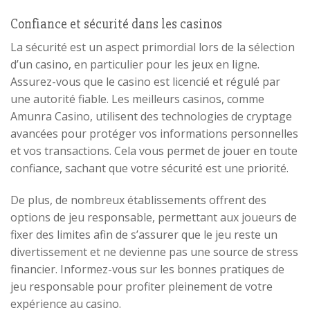
Confiance et sécurité dans les casinos
La sécurité est un aspect primordial lors de la sélection
d’un casino, en particulier pour les jeux en ligne.
Assurez-vous que le casino est licencié et régulé par
une autorité fiable. Les meilleurs casinos, comme
Amunra Casino, utilisent des technologies de cryptage
avancées pour protéger vos informations personnelles
et vos transactions. Cela vous permet de jouer en toute
confiance, sachant que votre sécurité est une priorité.
De plus, de nombreux établissements offrent des
options de jeu responsable, permettant aux joueurs de
fixer des limites afin de s’assurer que le jeu reste un
divertissement et ne devienne pas une source de stress
financier. Informez-vous sur les bonnes pratiques de
jeu responsable pour profiter pleinement de votre
expérience au casino.