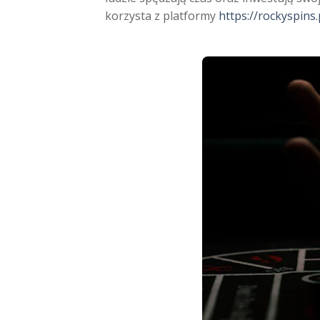
korzysta z platformy
https://rockyspins.