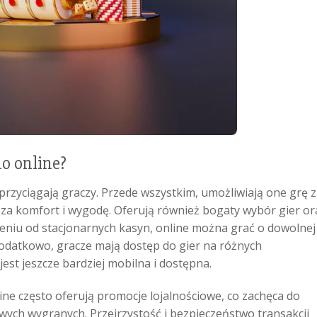
o online?
 przyciągają graczy. Przede wszystkim, umożliwiają one grę z
sza komfort i wygodę. Oferują również bogaty wybór gier or
eniu od stacjonarnych kasyn, online można grać o dowolnej
. Dodatkowo, gracze mają dostęp do gier na różnych
est jeszcze bardziej mobilna i dostępna.
ne często oferują promocje lojalnościowe, co zachęca do
wych wygranych. Przejrzystość i bezpieczeństwo transakcji