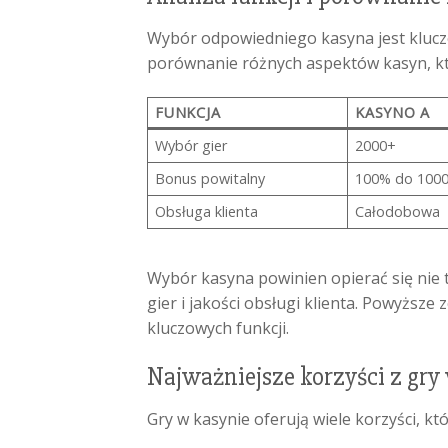
Wybór odpowiedniego kasyna jest klucz
porównanie różnych aspektów kasyn, kt
FUNKCJA
KASYNO A
Wybór gier
2000+
Bonus powitalny
100% do 1000
Obsługa klienta
Całodobowa
Wybór kasyna powinien opierać się nie 
gier i jakości obsługi klienta. Powyższ
kluczowych funkcji.
Najważniejsze korzyści z gry
Gry w kasynie oferują wiele korzyści, któ