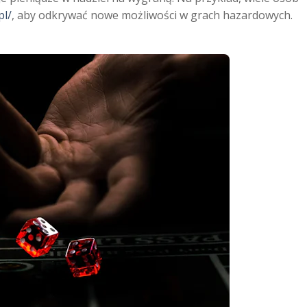
pl/
, aby odkrywać nowe możliwości w grach hazardowych.