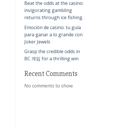
Beat the odds at the casino:
invigorating gambling
returns through ice fishing.
Emoción de casino: tu guía
para ganar a lo grande con
Joker Jewels
Grasp the credible odds in
BC 게임 for a thrilling win
Recent Comments
No comments to show.