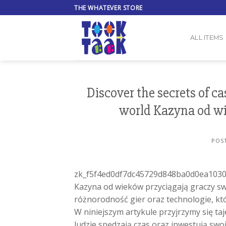
Skip
THE WHATEVER STORE
to
content
ALL ITEMS
Discover the secrets of c
world Kazyna od wi
POS
zk_f5f4ed0df7dc45729d848ba0d0ea103
Kazyna od wieków przyciągają graczy sw
różnorodność gier oraz technologie, któr
W niniejszym artykule przyjrzymy się taj
ludzie spędzają czas oraz inwestują swo