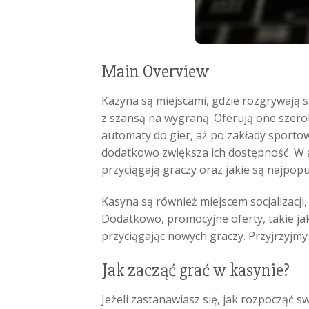
Main Overview
Kazyna są miejscami, gdzie rozgrywają si
z szansą na wygraną. Oferują one szero
automaty do gier, aż po zakłady sportowe
dodatkowo zwiększa ich dostępność. W a
przyciągają graczy oraz jakie są najpopu
Kasyna są również miejscem socjalizacji
Dodatkowo, promocyjne oferty, takie jak
przyciągając nowych graczy. Przyjrzyjmy 
Jak zacząć grać w kasynie?
Jeżeli zastanawiasz się, jak rozpocząć 