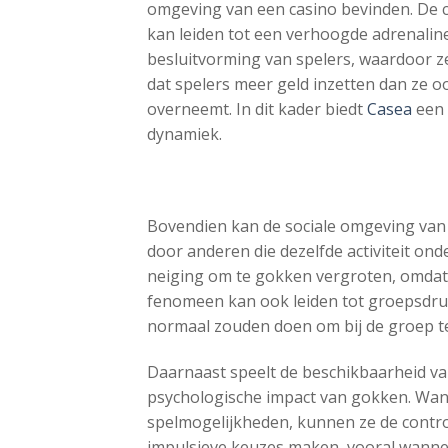
omgeving van een casino bevinden. De 
kan leiden tot een verhoogde adrenalin
besluitvorming van spelers, waardoor ze
dat spelers meer geld inzetten dan ze 
overneemt. In dit kader biedt
Casea
een 
dynamiek.
Bovendien kan de sociale omgeving van 
door anderen die dezelfde activiteit o
neiging om te gokken vergroten, omdat
fenomeen kan ook leiden tot groepsdruk
normaal zouden doen om bij de groep te 
Daarnaast speelt de beschikbaarheid van
psychologische impact van gokken. Wann
spelmogelijkheden, kunnen ze de control
impulsieve keuzes maken, vooral wannee