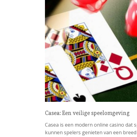
Casea: Een veilige speelomgeving
Casea is een modern online casino dat s
kunnen spelers genieten van een breed s