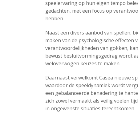
speelervaring op hun eigen tempo belev
gedachten, met een focus op verantwoo
hebben.
Naast een divers aanbod van spellen, b
maken van de psychologische effecten va
verantwoordelijkheden van gokken, kan 
bewust besluitvormingsgedrag wordt aan
weloverwogen keuzes te maken.
Daarnaast verwelkomt Casea nieuwe spel
waardoor de speeldynamiek wordt vergro
een gebalanceerde benadering te hantere
zich zowel vermaakt als veilig voelen ti
in ongewenste situaties terechtkomen.