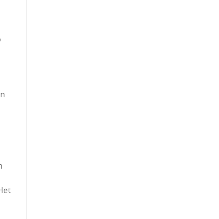
o
an
n
Het