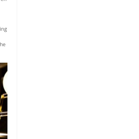
ing
che