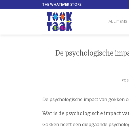
Skip
THE WHATEVER STORE
to
content
ALL ITEMS
De psychologische impa
POS
De psychologische impact van gokken op
Wat is de psychologische impact v
Gokken heeft een diepgaande psychologi