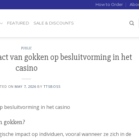
How to Order
Abou
FEATURED
SALE & DISCOUNTS
PUBLIC
ct van gokken op besluitvorming in het
casino
TED ON
MAY 7, 2026
BY
TTSBOSS
 besluitvorming in het casino
an gokken?
sche impact op individuen, vooral wanneer ze zich in de