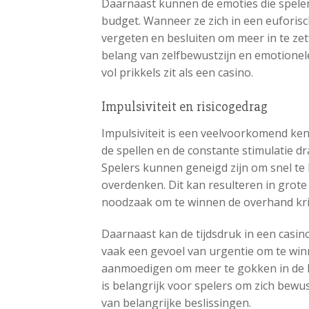
Daarnaast kunnen de emoties die speler
budget. Wanneer ze zich in een euforis
vergeten en besluiten om meer in te zet
belang van zelfbewustzijn en emotionele
vol prikkels zit als een casino.
Impulsiviteit en risicogedrag
Impulsiviteit is een veelvoorkomend ke
de spellen en de constante stimulatie d
Spelers kunnen geneigd zijn om snel t
overdenken. Dit kan resulteren in grote
noodzaak om te winnen de overhand kri
Daarnaast kan de tijdsdruk in een casin
vaak een gevoel van urgentie om te win
aanmoedigen om meer te gokken in de h
is belangrijk voor spelers om zich bewus
van belangrijke beslissingen.