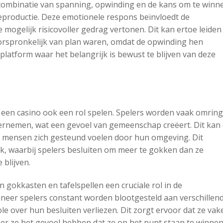
combinatie van spanning, opwinding en de kans om te winn
eproductie. Deze emotionele respons beïnvloedt de
 mogelijk risicovoller gedrag vertonen. Dit kan ertoe leiden
oorspronkelijk van plan waren, omdat de opwinding hen
platform waar het belangrijk is bewust te blijven van deze
een casino ook een rol spelen. Spelers worden vaak omrin
ndernemen, wat een gevoel van gemeenschap creëert. Dit kan
 mensen zich gesteund voelen door hun omgeving. Dit
, waarbij spelers besluiten om meer te gokken dan ze
blijven.
 gokkasten en tafelspellen een cruciale rol in de
eer spelers constant worden blootgesteld aan verschillen
e over hun besluiten verliezen. Dit zorgt ervoor dat ze vak
r ze het gevoel hebben dat ze op het punt staan te winnen