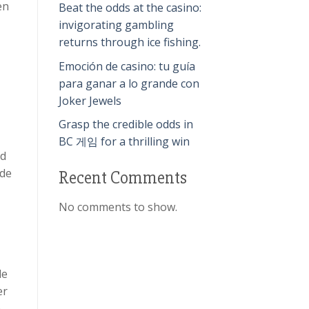
en
Beat the odds at the casino:
invigorating gambling
returns through ice fishing.
Emoción de casino: tu guía
para ganar a lo grande con
Joker Jewels
Grasp the credible odds in
BC 게임 for a thrilling win
gd
 de
Recent Comments
No comments to show.
de
er
.