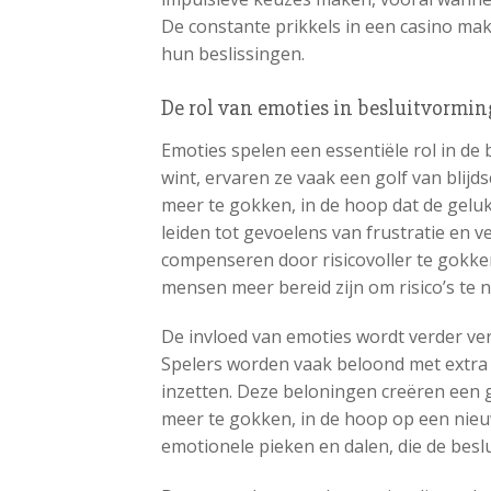
De constante prikkels in een casino mak
hun beslissingen.
De rol van emoties in besluitvormin
Emoties spelen een essentiële rol in de
wint, ervaren ze vaak een golf van blij
meer te gokken, in de hoop dat de gelu
leiden tot gevoelens van frustratie en 
compenseren door risicovoller te gokken
mensen meer bereid zijn om risico’s te
De invloed van emoties wordt verder ver
Spelers worden vaak beloond met extra 
inzetten. Deze beloningen creëren een
meer te gokken, in de hoop op een nieuwe
emotionele pieken en dalen, die de besl