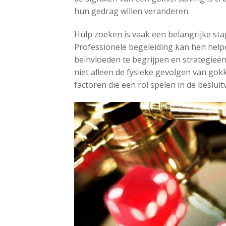
hun gedrag willen veranderen.
Hulp zoeken is vaak een belangrijke st
Professionele begeleiding kan hen hel
beïnvloeden te begrijpen en strategieën
niet alleen de fysieke gevolgen van go
factoren die een rol spelen in de beslui