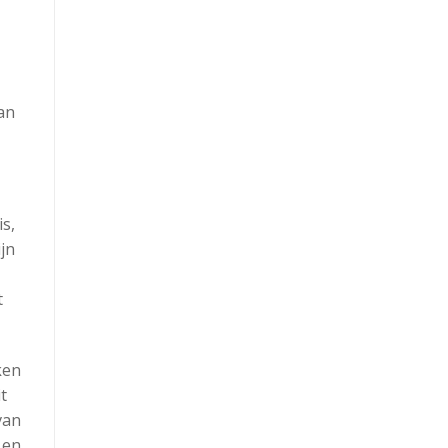
an
s,
ijn
t
ken
t
van
 en